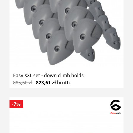
Easy XXL set - down climb holds
885,60 zł
823,61 zł
brutto
-7%