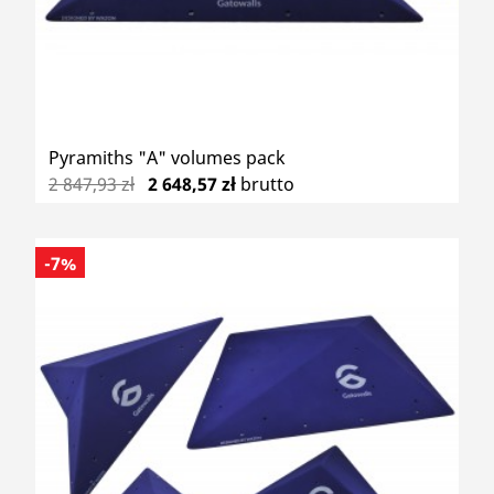
Pyramiths "A" volumes pack
2 847,93 zł
2 648,57 zł
brutto
-7%