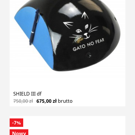
SHIELD III df
750,00 zł
675,00 zł
brutto
-7%
Nowy