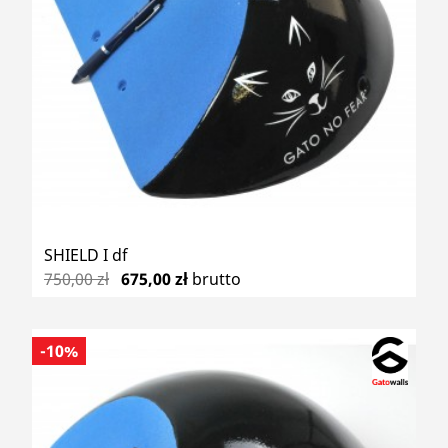
SHIELD I df
750,00 zł
675,00 zł
brutto
-10%