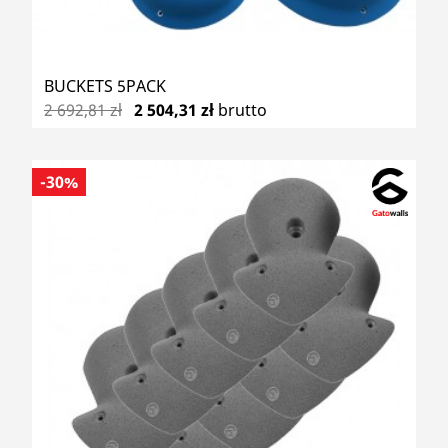
BUCKETS 5PACK
2 692,81 zł
2 504,31 zł
brutto
-30%