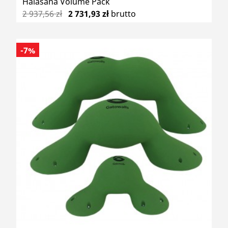
Halasana Volume Pack
2 937,56 zł
2 731,93 zł
brutto
-7%