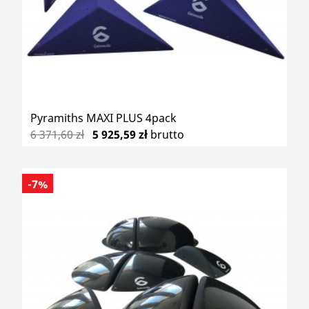
Pyramiths MAXI PLUS 4pack
6 371,60 zł
5 925,59 zł
brutto
-7%