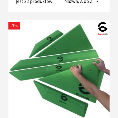
Jest 32 produktów.
search
-7%