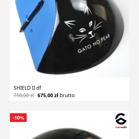
SHIELD II df
750,00 zł
675,00 zł
brutto
-10%