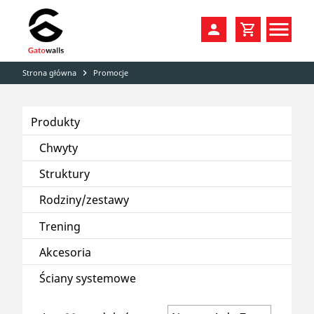
Strona główna
Promocje
navigate_next
PRODUKTY
PROMOCJE
CHWYTY
Produkty
DYSTRYBUCJA
STRUKTURY
Chwyty
KOLORY
RODZINY / ZESTAWY
Struktury
Rodziny/zestawy
KATALOGI
ŚCIANKI DOMOWE DIY
Trening
KONTAKT
TRENING
Akcesoria
AKCESORIA
Ściany systemowe