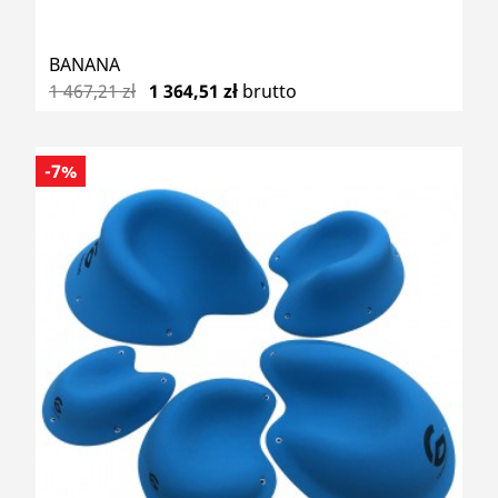
BANANA
1 467,21 zł
1 364,51 zł
brutto
-7%