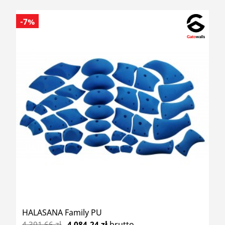
-7%
HALASANA Family PU
4 391,66 zł
4 084,24 zł
brutto