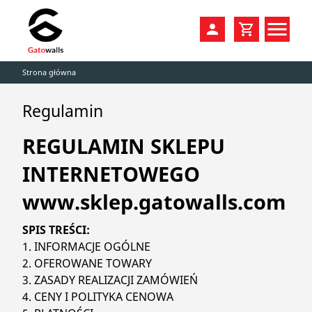
Strona główna
PRODUKTY
Regulamin
PROMOCJE
CHWYTY
DYSTRYBUCJA
STRUKTURY
REGULAMIN SKLEPU
INTERNETOWEGO
KOLORY
RODZINY / ZESTAWY
www.sklep.gatowalls.com
KATALOGI
ŚCIANKI DOMOWE DIY
SPIS TREŚCI:
KONTAKT
TRENING
1. INFORMACJE OGÓLNE
2. OFEROWANE TOWARY
AKCESORIA
3. ZASADY REALIZACJI ZAMÓWIEŃ
4. CENY I POLITYKA CENOWA