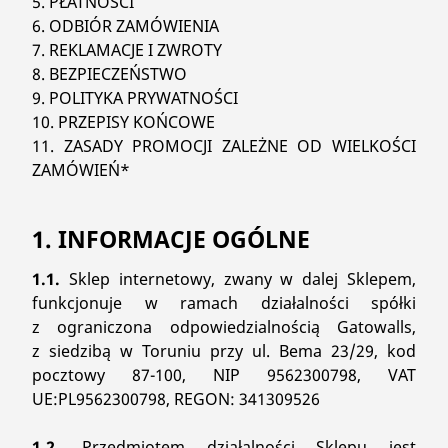
5. PŁATNOŚCI
search
6. ODBIÓR ZAMÓWIENIA
7. REKLAMACJE I ZWROTY
8. BEZPIECZEŃSTWO
9. POLITYKA PRYWATNOŚCI
10. PRZEPISY KOŃCOWE
11. ZASADY PROMOCJI ZALEŻNE OD WIELKOŚCI
ZAMÓWIEŃ*
1. INFORMACJE OGÓLNE
1.1.
Sklep internetowy, zwany w dalej Sklepem,
funkcjonuje w ramach działalności spółki
z ograniczona odpowiedzialnością Gatowalls,
z siedzibą w Toruniu przy ul. Bema 23/29, kod
pocztowy 87-100, NIP 9562300798, VAT
UE:PL9562300798, REGON: 341309526
1.2.
Przedmiotem działalności Sklepu jest