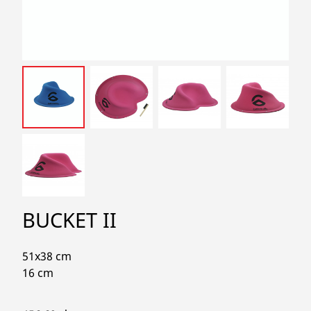
search
BUCKET II
51x38 cm
16 cm