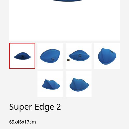
search
Super Edge 2
69x46x17cm