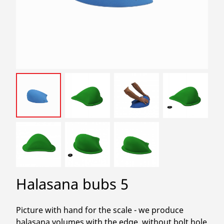
search
Halasana bubs 5
Picture with hand for the scale - we produce
halasana volumes with the edge, without bolt hole