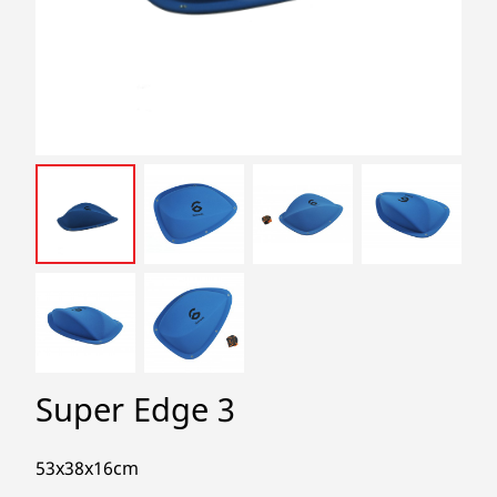
search
Super Edge 3
53x38x16cm